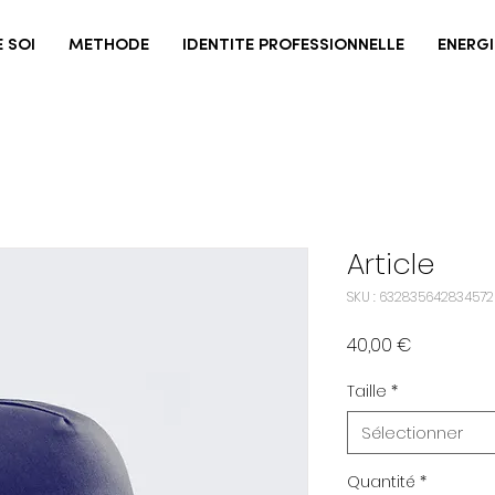
 SOI
METHODE
IDENTITE PROFESSIONNELLE
ENERGI
Article
SKU : 632835642834572
Prix
40,00 €
Taille
*
Sélectionner
Quantité
*