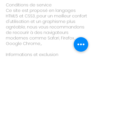
Conditions de service
Ce site est proposé en langages
HTML5 et CSS3, pour un meilleur confort
d'utilisation et un graphisme plus
agréable, nous vous recommandons
de recourir à des navigateurs
modernes comme Safari, Firefox,
Google Chrome,...
Informations et exclusion
Cœur de dragon met en œuvre tous
les moyens dont elle dispose, pour
assurer une information fiable et une
mise à jour fiable de ses sites internet.
Toutefois, des erreurs ou omissions
peuvent survenir. L'internaute devra
donc s'assurer de l'exactitude des
informations auprès de Cœur de
dragon, et signaler toutes
modifications du site qu'il jugerait utile
Cœur de dragon n'est en aucun cas
responsable de l'utilisation faite de
ces informations, et de tout préjudice