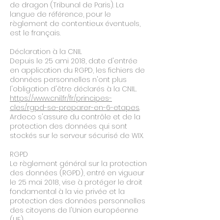
de dragon (Tribunal de Paris). La
langue de référence, pour le
règlement de contentieux éventuels,
est le français.
Déclaration à la CNIL
Depuis le 25 ami 2018, date d'entrée
en application du RGPD, les fichiers de
données personnelles n'ont plus
l'obligation d'être déclarés à la CNIL.
https://www.cnil.fr/fr/principes-
cles/rgpd-se-preparer-en-6-etapes
.
Ardeco s'assure du contrôle et de la
protection des données qui sont
stockés sur le serveur sécurisé de WIX.
RGPD
Le règlement général sur la protection
des données (RGPD), entré en vigueur
le 25 mai 2018, vise à protéger le droit
fondamental à la vie privée et la
protection des données personnelles
des citoyens de l'Union européenne
(UE).