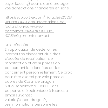
Layer Security) pour aider à protéger
vos transactions financières en ligne.
https://support.wix.com/fr/article/s%C3%A
9curit%C3%A9-des-informations-de-
facturation-sur-wix-et-
conformit%C3%A9-%C3%A0-la-
r%C3%A9glementation-pci
Droit d'accès
En application de cette loi, les
internautes disposent d’un droit
d’accès, de rectification, de
modification et de suppression
concernant les données qui les
concernent personnellement. Ce droit
peut être exercé par voie postale
auprès de Cœur de dragon,
5 rue Debelleyme - 75003 Paris
ou par voie électronique à l’adresse
email suivante :
valerie@coeurdragon.fr
Les informations personnelles