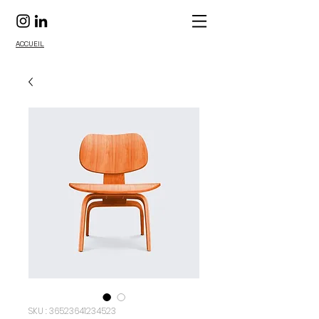
ACCUEIL
SKU : 36523641234523