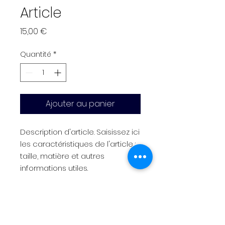
Article
Prix
15,00 €
Quantité
*
Ajouter au panier
Description d'article. Saisissez ici 
les caractéristiques de l'article : 
taille, matière et autres 
informations utiles.
DÉTAILS D'ARTICLE
Détails d'article. Saisissez ici les