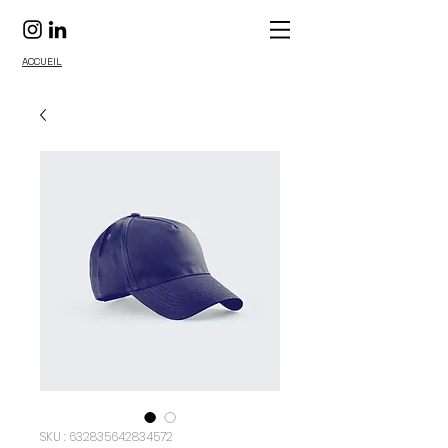
ACCUEIL
SKU : 632835642834572