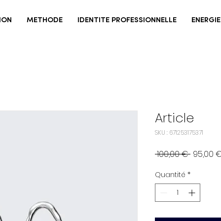
ION
METHODE
IDENTITE PROFESSIONNELLE
ENERGIE
Article
SKU : 671253175371
Prix
 100,00 € 
95,00 
original
Quantité
*